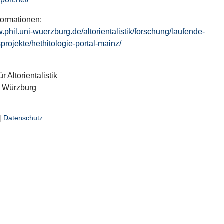
formationen:
w.phil.uni-wuerzburg.de/altorientalistik/forschung/laufende-
projekte/hethitologie-portal-mainz/
ür Altorientalistik
t Würzburg
|
Datenschutz