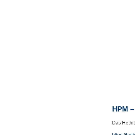
HPM – 
Das Hethito
https://het