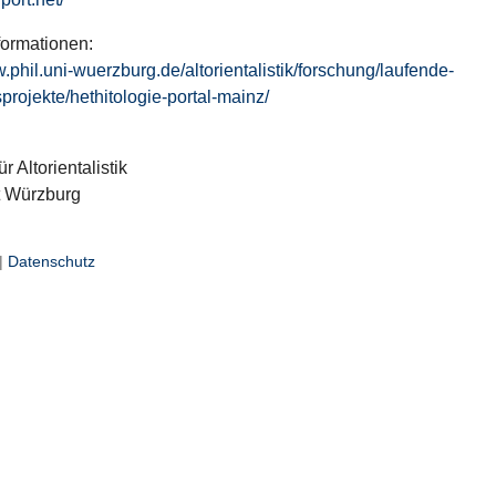
formationen:
w.phil.uni-wuerzburg.de/altorientalistik/forschung/laufende-
projekte/hethitologie-portal-mainz/
ür Altorientalistik
t Würzburg
|
Datenschutz