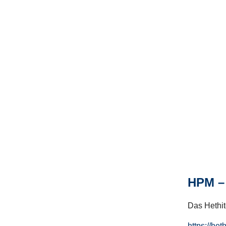
HPM – 
Das Hethito
https://het