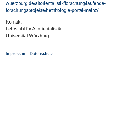
wuerzburg.de/altorientalistik/forschung/laufende-
forschungsprojekte/hethitologie-portal-mainz/
Kontakt:
Lehrstuhl für Altorientalistik
Universität Würzburg
Impressum
|
Datenschutz