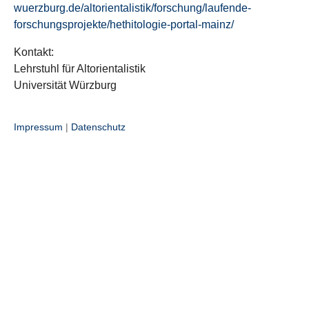
wuerzburg.de/altorientalistik/forschung/laufende-
forschungsprojekte/hethitologie-portal-mainz/
Kontakt:
Lehrstuhl für Altorientalistik
Universität Würzburg
Impressum
|
Datenschutz