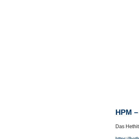
HPM – 
Das Hethito
https://het