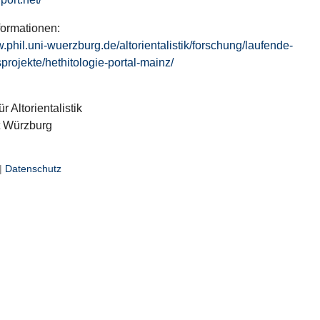
formationen:
w.phil.uni-wuerzburg.de/altorientalistik/forschung/laufende-
projekte/hethitologie-portal-mainz/
ür Altorientalistik
t Würzburg
|
Datenschutz