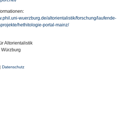
formationen:
w.phil.uni-wuerzburg.de/altorientalistik/forschung/laufende-
projekte/hethitologie-portal-mainz/
ür Altorientalistik
t Würzburg
|
Datenschutz