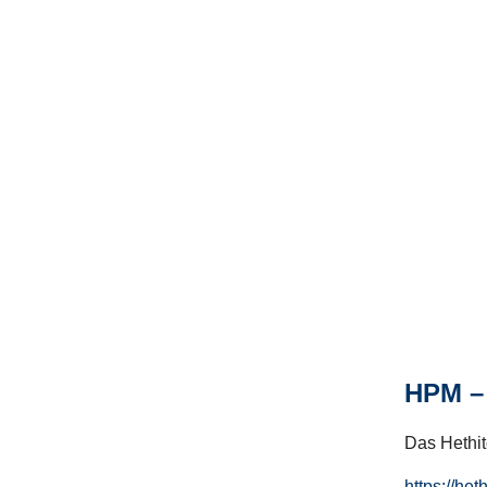
HPM – 
Das Hethito
https://het