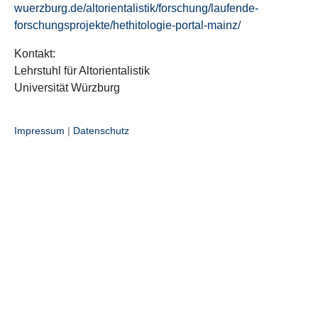
wuerzburg.de/altorientalistik/forschung/laufende-
forschungsprojekte/hethitologie-portal-mainz/
Kontakt:
Lehrstuhl für Altorientalistik
Universität Würzburg
Impressum
|
Datenschutz