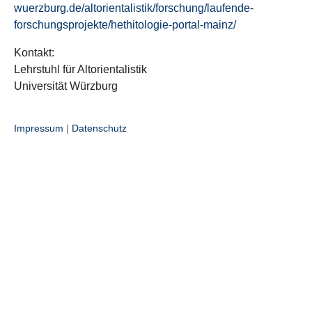
wuerzburg.de/altorientalistik/forschung/laufende-
forschungsprojekte/hethitologie-portal-mainz/
Kontakt:
Lehrstuhl für Altorientalistik
Universität Würzburg
Impressum
|
Datenschutz