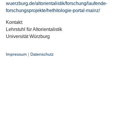
wuerzburg.de/altorientalistik/forschung/laufende-
forschungsprojekte/hethitologie-portal-mainz/
Kontakt:
Lehrstuhl für Altorientalistik
Universität Würzburg
Impressum
|
Datenschutz