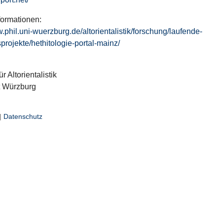
formationen:
w.phil.uni-wuerzburg.de/altorientalistik/forschung/laufende-
projekte/hethitologie-portal-mainz/
ür Altorientalistik
t Würzburg
|
Datenschutz