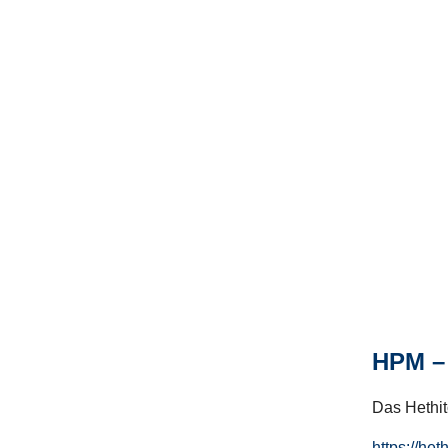
HPM – 
Das Hethito
https://het