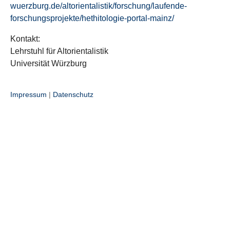
wuerzburg.de/altorientalistik/forschung/laufende-
forschungsprojekte/hethitologie-portal-mainz/
Kontakt:
Lehrstuhl für Altorientalistik
Universität Würzburg
Impressum
|
Datenschutz