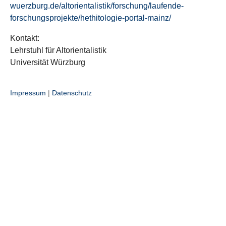
wuerzburg.de/altorientalistik/forschung/laufende-
forschungsprojekte/hethitologie-portal-mainz/
Kontakt:
Lehrstuhl für Altorientalistik
Universität Würzburg
Impressum
|
Datenschutz