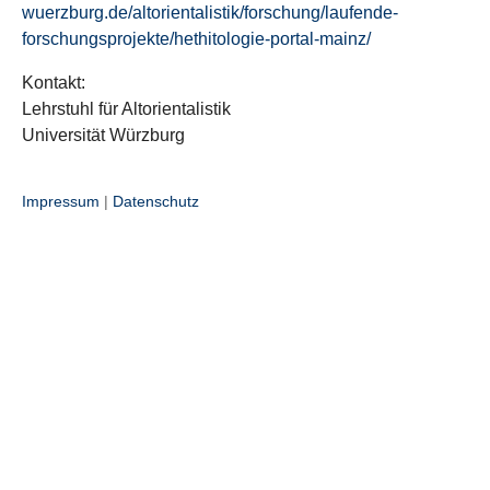
wuerzburg.de/altorientalistik/forschung/laufende-
forschungsprojekte/hethitologie-portal-mainz/
Kontakt:
Lehrstuhl für Altorientalistik
Universität Würzburg
Impressum
|
Datenschutz