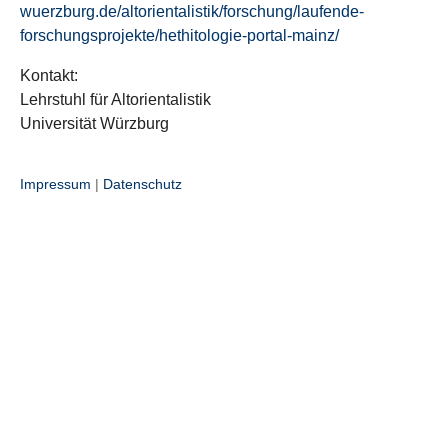
wuerzburg.de/altorientalistik/forschung/laufende-
forschungsprojekte/hethitologie-portal-mainz/
Kontakt:
Lehrstuhl für Altorientalistik
Universität Würzburg
Impressum
|
Datenschutz