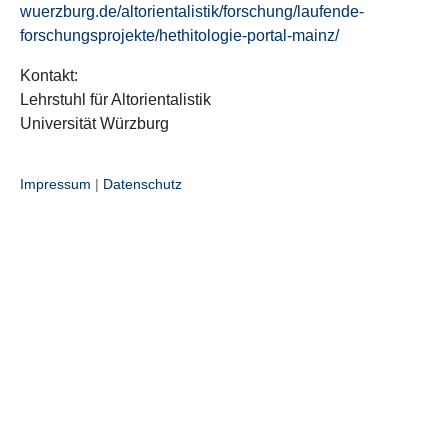
wuerzburg.de/altorientalistik/forschung/laufende-
forschungsprojekte/hethitologie-portal-mainz/
Kontakt:
Lehrstuhl für Altorientalistik
Universität Würzburg
Impressum
|
Datenschutz