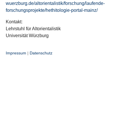
wuerzburg.de/altorientalistik/forschung/laufende-
forschungsprojekte/hethitologie-portal-mainz/
Kontakt:
Lehrstuhl für Altorientalistik
Universität Würzburg
Impressum
|
Datenschutz