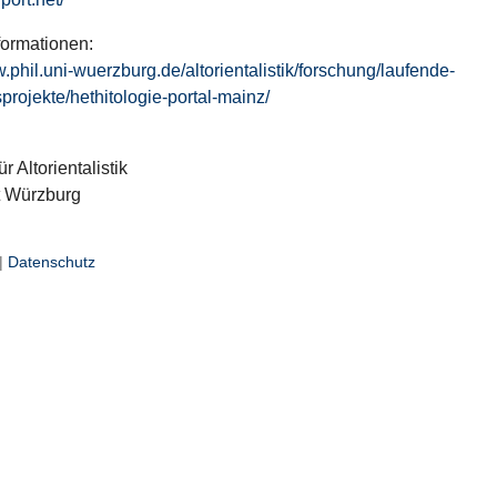
formationen:
w.phil.uni-wuerzburg.de/altorientalistik/forschung/laufende-
projekte/hethitologie-portal-mainz/
ür Altorientalistik
t Würzburg
|
Datenschutz