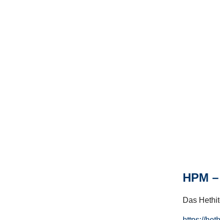
HPM – 
Das Hethito
https://het