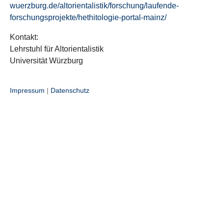
wuerzburg.de/altorientalistik/forschung/laufende-
forschungsprojekte/hethitologie-portal-mainz/
Kontakt:
Lehrstuhl für Altorientalistik
Universität Würzburg
Impressum
|
Datenschutz