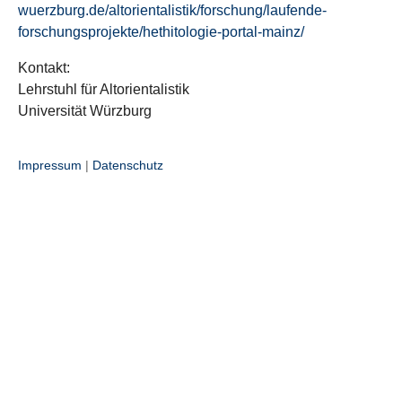
wuerzburg.de/altorientalistik/forschung/laufende-
forschungsprojekte/hethitologie-portal-mainz/
Kontakt:
Lehrstuhl für Altorientalistik
Universität Würzburg
Impressum
|
Datenschutz