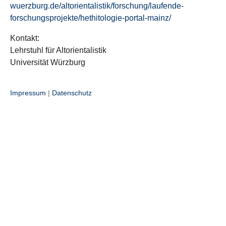
wuerzburg.de/altorientalistik/forschung/laufende-
forschungsprojekte/hethitologie-portal-mainz/
Kontakt:
Lehrstuhl für Altorientalistik
Universität Würzburg
Impressum
|
Datenschutz