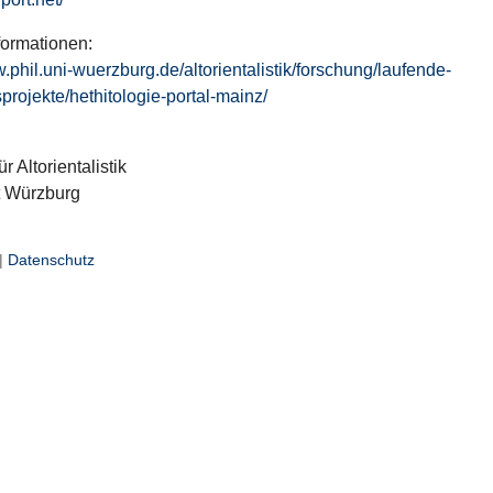
formationen:
w.phil.uni-wuerzburg.de/altorientalistik/forschung/laufende-
projekte/hethitologie-portal-mainz/
ür Altorientalistik
t Würzburg
|
Datenschutz