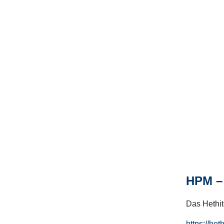
HPM – 
Das Hethito
https://het