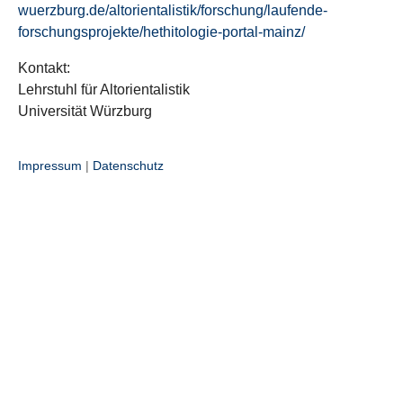
wuerzburg.de/altorientalistik/forschung/laufende-
forschungsprojekte/hethitologie-portal-mainz/
Kontakt:
Lehrstuhl für Altorientalistik
Universität Würzburg
Impressum
|
Datenschutz