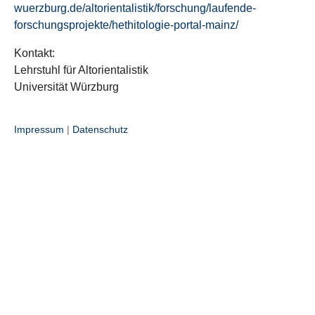
wuerzburg.de/altorientalistik/forschung/laufende-
forschungsprojekte/hethitologie-portal-mainz/
Kontakt:
Lehrstuhl für Altorientalistik
Universität Würzburg
Impressum
|
Datenschutz