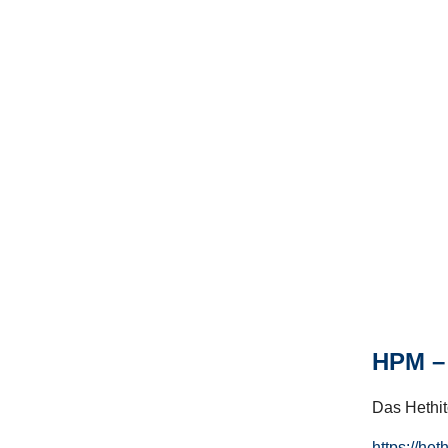
HPM – 
Das Hethito
https://het