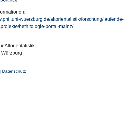
formationen:
w.phil.uni-wuerzburg.de/altorientalistik/forschung/laufende-
projekte/hethitologie-portal-mainz/
ür Altorientalistik
t Würzburg
|
Datenschutz