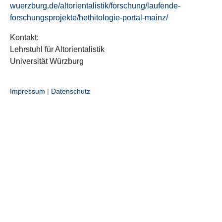
wuerzburg.de/altorientalistik/forschung/laufende-
forschungsprojekte/hethitologie-portal-mainz/
Kontakt:
Lehrstuhl für Altorientalistik
Universität Würzburg
Impressum
|
Datenschutz