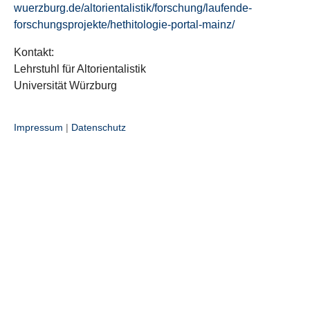
wuerzburg.de/altorientalistik/forschung/laufende-
forschungsprojekte/hethitologie-portal-mainz/
Kontakt:
Lehrstuhl für Altorientalistik
Universität Würzburg
Impressum
|
Datenschutz