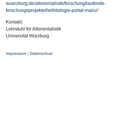
wuerzburg.de/altorientalistik/forschung/laufende-
forschungsprojekte/hethitologie-portal-mainz/
Kontakt:
Lehrstuhl für Altorientalistik
Universität Würzburg
Impressum
|
Datenschutz