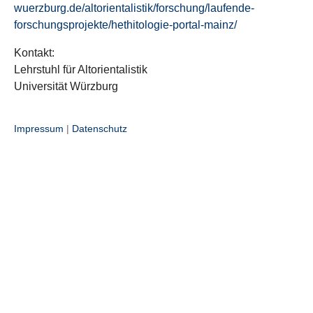
wuerzburg.de/altorientalistik/forschung/laufende-
forschungsprojekte/hethitologie-portal-mainz/
Kontakt:
Lehrstuhl für Altorientalistik
Universität Würzburg
Impressum
|
Datenschutz