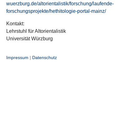
wuerzburg.de/altorientalistik/forschung/laufende-
forschungsprojekte/hethitologie-portal-mainz/
Kontakt:
Lehrstuhl für Altorientalistik
Universität Würzburg
Impressum
|
Datenschutz