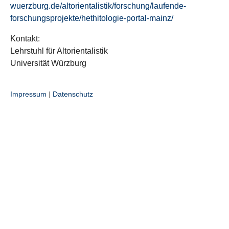
wuerzburg.de/altorientalistik/forschung/laufende-
forschungsprojekte/hethitologie-portal-mainz/
Kontakt:
Lehrstuhl für Altorientalistik
Universität Würzburg
Impressum
|
Datenschutz