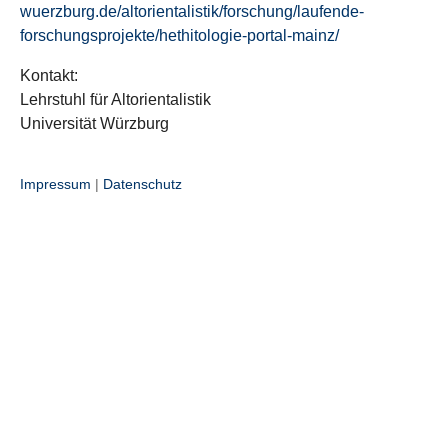
wuerzburg.de/altorientalistik/forschung/laufende-
forschungsprojekte/hethitologie-portal-mainz/
Kontakt:
Lehrstuhl für Altorientalistik
Universität Würzburg
Impressum
|
Datenschutz