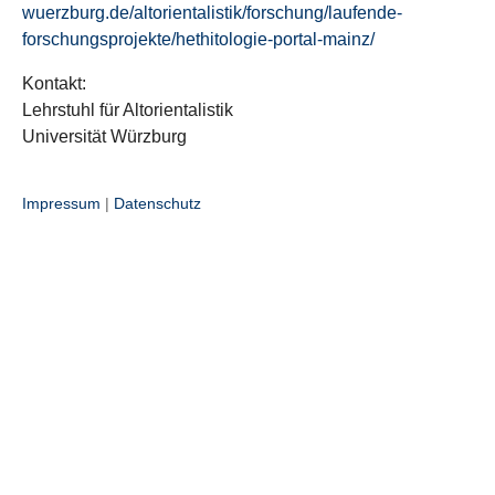
wuerzburg.de/altorientalistik/forschung/laufende-
forschungsprojekte/hethitologie-portal-mainz/
Kontakt:
Lehrstuhl für Altorientalistik
Universität Würzburg
Impressum
|
Datenschutz