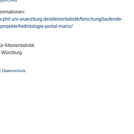
formationen:
w.phil.uni-wuerzburg.de/altorientalistik/forschung/laufende-
projekte/hethitologie-portal-mainz/
ür Altorientalistik
t Würzburg
|
Datenschutz