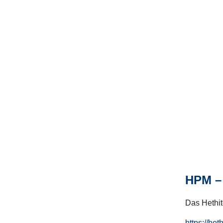
HPM – 
Das Hethito
https://het