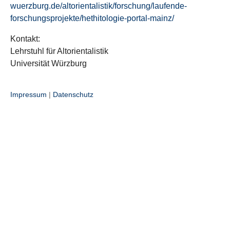
wuerzburg.de/altorientalistik/forschung/laufende-
forschungsprojekte/hethitologie-portal-mainz/
Kontakt:
Lehrstuhl für Altorientalistik
Universität Würzburg
Impressum
|
Datenschutz