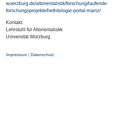
wuerzburg.de/altorientalistik/forschung/laufende-
forschungsprojekte/hethitologie-portal-mainz/
Kontakt:
Lehrstuhl für Altorientalistik
Universität Würzburg
Impressum
|
Datenschutz