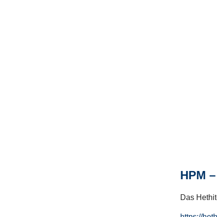
HPM – 
Das Hethito
https://het