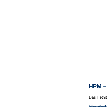
HPM – 
Das Hethito
https://het