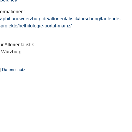
formationen:
w.phil.uni-wuerzburg.de/altorientalistik/forschung/laufende-
projekte/hethitologie-portal-mainz/
ür Altorientalistik
t Würzburg
|
Datenschutz