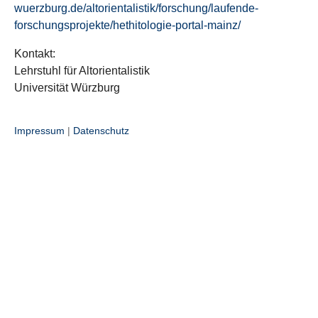
wuerzburg.de/altorientalistik/forschung/laufende-
forschungsprojekte/hethitologie-portal-mainz/
Kontakt:
Lehrstuhl für Altorientalistik
Universität Würzburg
Impressum
|
Datenschutz