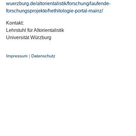
wuerzburg.de/altorientalistik/forschung/laufende-
forschungsprojekte/hethitologie-portal-mainz/
Kontakt:
Lehrstuhl für Altorientalistik
Universität Würzburg
Impressum
|
Datenschutz