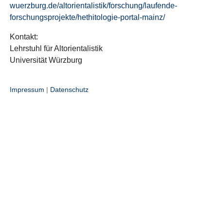
wuerzburg.de/altorientalistik/forschung/laufende-
forschungsprojekte/hethitologie-portal-mainz/
Kontakt:
Lehrstuhl für Altorientalistik
Universität Würzburg
Impressum
|
Datenschutz