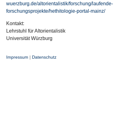
wuerzburg.de/altorientalistik/forschung/laufende-
forschungsprojekte/hethitologie-portal-mainz/
Kontakt:
Lehrstuhl für Altorientalistik
Universität Würzburg
Impressum
|
Datenschutz