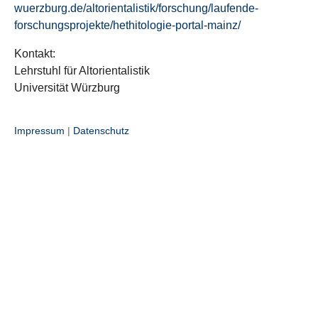
wuerzburg.de/altorientalistik/forschung/laufende-
forschungsprojekte/hethitologie-portal-mainz/
Kontakt:
Lehrstuhl für Altorientalistik
Universität Würzburg
Impressum
|
Datenschutz