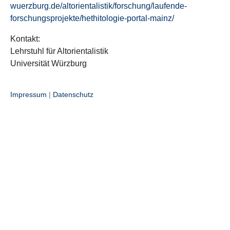
wuerzburg.de/altorientalistik/forschung/laufende-
forschungsprojekte/hethitologie-portal-mainz/
Kontakt:
Lehrstuhl für Altorientalistik
Universität Würzburg
Impressum
|
Datenschutz