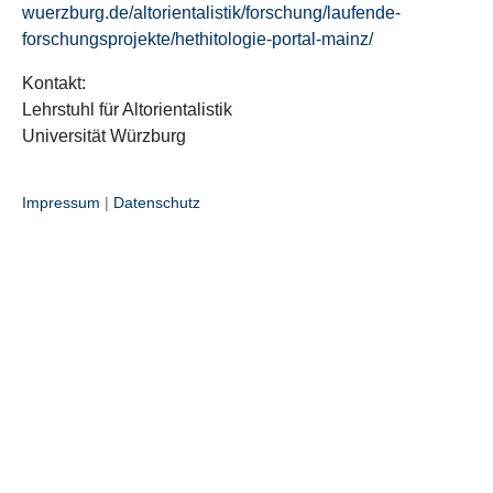
wuerzburg.de/altorientalistik/forschung/laufende-
forschungsprojekte/hethitologie-portal-mainz/
Kontakt:
Lehrstuhl für Altorientalistik
Universität Würzburg
Impressum
|
Datenschutz