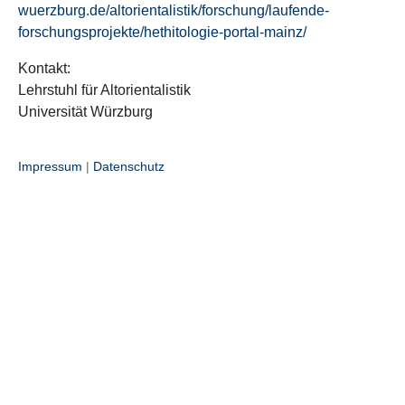
wuerzburg.de/altorientalistik/forschung/laufende-
forschungsprojekte/hethitologie-portal-mainz/
Kontakt:
Lehrstuhl für Altorientalistik
Universität Würzburg
Impressum
|
Datenschutz