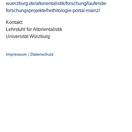
wuerzburg.de/altorientalistik/forschung/laufende-
forschungsprojekte/hethitologie-portal-mainz/
Kontakt:
Lehrstuhl für Altorientalistik
Universität Würzburg
Impressum
|
Datenschutz