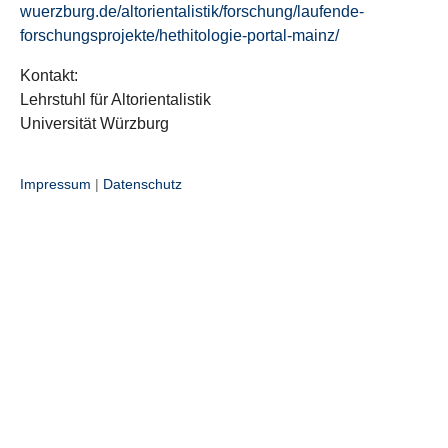
wuerzburg.de/altorientalistik/forschung/laufende-
forschungsprojekte/hethitologie-portal-mainz/
Kontakt:
Lehrstuhl für Altorientalistik
Universität Würzburg
Impressum
|
Datenschutz