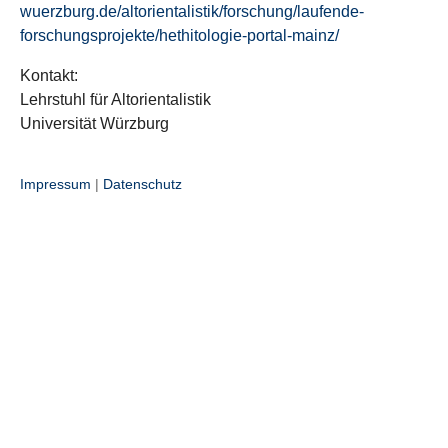
wuerzburg.de/altorientalistik/forschung/laufende-
forschungsprojekte/hethitologie-portal-mainz/
Kontakt:
Lehrstuhl für Altorientalistik
Universität Würzburg
Impressum
|
Datenschutz