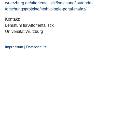
wuerzburg.de/altorientalistik/forschung/laufende-
forschungsprojekte/hethitologie-portal-mainz/
Kontakt:
Lehrstuhl für Altorientalistik
Universität Würzburg
Impressum
|
Datenschutz