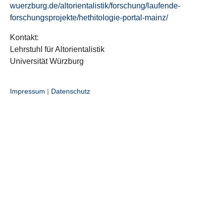
wuerzburg.de/altorientalistik/forschung/laufende-
forschungsprojekte/hethitologie-portal-mainz/
Kontakt:
Lehrstuhl für Altorientalistik
Universität Würzburg
Impressum
|
Datenschutz